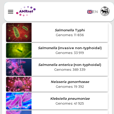
EN
Salmonella
Typhi
Genomes
:
11 836
Salmonella
(invasive non-typhoidal)
Genomes
:
33 919
Salmonella enterica
(non-typhoidal)
Genomes
:
369 339
Neisseria gonorrhoeae
Genomes
:
19 392
Klebsiella pneumoniae
Genomes
:
41 925